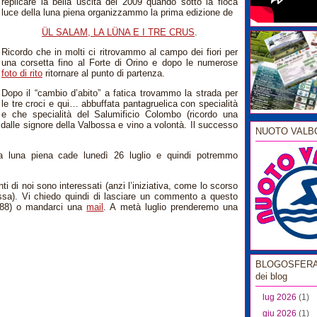
replicare la bella uscita del 2009 quando sotto la fioca
luce della luna piena organizzammo la prima edizione de
ÜL SALAM, LA LÜNA E I TRE CRUS
.
Ricordo che in molti ci ritrovammo al campo dei fiori per
una corsetta fino al Forte di Orino e dopo le numerose
foto di rito
ritornare al punto di partenza.
Dopo il “cambio d’abito” a fatica trovammo la strada per
le tre croci e qui… abbuffata pantagruelica con specialità
e che specialità del Salumificio Colombo (ricordo una
 dalle signore della Valbossa e vino a volontà. Il successo
NUOTO VALB
la luna piena cade lunedì 26 luglio e quindi potremmo
 di noi sono interessati (anzi l’iniziativa, come lo scorso
ossa). Vi chiedo quindi di lasciare un commento a questo
.888) o mandarci una
mail
. A metà luglio prenderemo una
BLOGOSFERA l
dei blog
lug 2026
(1)
giu 2026
(1)