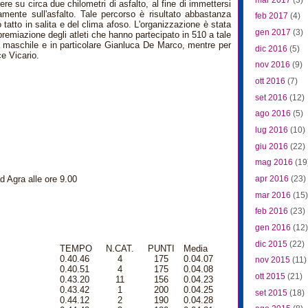
rere su circa due chilometri di asfalto, al fine di immettersi
mente sull'asfalto. Tale percorso è risultato abbastanza
feb 2017
(4)
 tatto in salita e del clima afoso. L'organizzazione è stata
gen 2017
(3)
a premiazione degli atleti che hanno partecipato in 510 a tale
ia maschile e in particolare Gianluca De Marco, mentre per
dic 2016
(5)
ce Vicario.
nov 2016
(9)
ott 2016
(7)
set 2016
(12)
ago 2016
(5)
lug 2016
(10)
giu 2016
(22)
mag 2016
(19
apr 2016
(23)
 Agra alle ore 9.00
mar 2016
(15)
feb 2016
(23)
gen 2016
(12)
dic 2015
(22)
TEMPO
N.CAT.
PUNTI
Media
0.40.46
4
175
0.04.07
nov 2015
(11)
0.40.51
4
175
0.04.08
ott 2015
(21)
0.43.20
11
156
0.04.23
0.43.42
1
200
0.04.25
set 2015
(18)
0.44.12
2
190
0.04.28