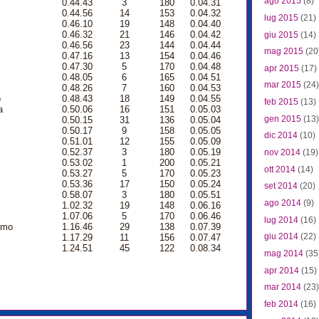
ago 2015
(8)
0.44.43
3
180
0.04.31
0.44.56
14
153
0.04.32
lug 2015
(21)
0.46.10
19
148
0.04.40
0.46.32
21
146
0.04.42
giu 2015
(14)
0.46.56
23
144
0.04.44
mag 2015
(20
0.47.16
13
154
0.04.46
0.47.30
5
170
0.04.48
apr 2015
(17)
0.48.05
6
165
0.04.51
mar 2015
(24)
0.48.26
7
160
0.04.53
o
0.48.43
18
149
0.04.55
feb 2015
(13)
a
0.50.06
16
151
0.05.03
gen 2015
(13)
0.50.15
31
136
0.05.04
0.50.17
9
158
0.05.05
dic 2014
(10)
0.51.01
12
155
0.05.09
0.52.37
3
180
0.05.19
nov 2014
(19)
0.53.02
1
200
0.05.21
ott 2014
(14)
0.53.27
5
170
0.05.23
0.53.36
17
150
0.05.24
set 2014
(20)
0.58.07
3
180
0.05.51
ago 2014
(9)
1.02.32
19
148
0.06.16
1.07.06
5
170
0.06.46
lug 2014
(16)
amo
1.16.46
29
138
0.07.39
giu 2014
(22)
1.17.29
11
156
0.07.47
1.24.51
45
122
0.08.34
mag 2014
(35
apr 2014
(15)
mar 2014
(23)
feb 2014
(16)