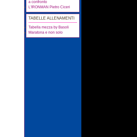
a confronto
L'IRONMAN Pietro Ciceri
TABELLE ALLENAMENTI
Tabella mezza by Basoli
Maratona e non solo