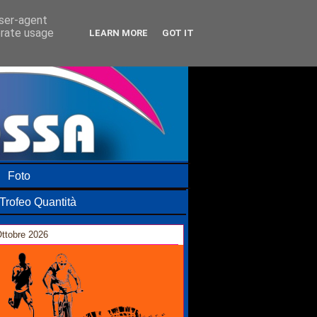
user-agent
erate usage
LEARN MORE
GOT IT
Foto
Trofeo Quantità
ttobre 2026