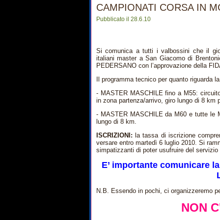
CAMPIONATI CORSA IN 
Pubblicato il 28.6.10
Si comunica a tutti i valbossini che il gi
italiani master a San Giacomo di Brentoni
PEDERSANO con l’approvazione della FIDA
Il programma tecnico per quanto riguarda la 
- MASTER MASCHILE fino a M55: circuito s
in zona partenza/arrivo, giro lungo di 8 km 
- MASTER MASCHILE da M60 e tutte le MA
lungo di 8 km.
ISCRIZIONI:
la tassa di iscrizione compre
versare entro martedì 6 luglio 2010. Si ramm
simpatizzanti di poter usufruire del servizio
E’ importante comunicare la 
N.B. Essendo in pochi, ci organizzeremo per
NON C