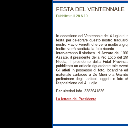
FESTA DEL VENTENNALE
Pubblicato il 28.6.10
In occasione del Ventennale del 4 luglio si 
festa per celebrare questo nostro traguard
nostro Flavio Ferretti che verrà risolto a gru
Inoltre verrà scattata la foto ricordo.
Interverranno il sindaco di Azzate del 1990
Azzate, il presidente della Pro Loco del 19
Nicola, il presidente della Fidal Provinci
pubblicato un articolo riguardante tale even
Gli atleti in possesso di foto, locandine e
materiale cartaceo a De Mieri o a Giamber
preliminare degli articoli, oggetti e foto c
l'esposizione del 4 Luglio.
Per ulteriori info. 3383641836
La lettera del Presidente