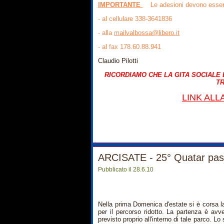
IMPORTANTE
Le adesioni devono esser
- al cellulare 338-3641836
- alla
mailvalbossa@libero.it
- al fax 178.60.88.941
Claudio Pilotti
RICORDIAMO CHE LA GITA SOCIALE 
TR
LINK ALL
ARCISATE - 25° Quatar pass
Pubblicato il 28.6.10
Nella prima Domenica d'estate si è corsa 
per il percorso ridotto. La partenza è avv
previsto proprio all'interno di tale parco. L