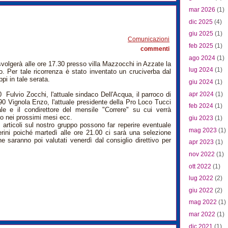
mar 2026
(1)
0
dic 2025
(4)
giu 2025
(1)
Comunicazioni
feb 2025
(1)
commenti
ago 2024
(1)
svolgerà alle ore 17.30 presso villa Mazzocchi in Azzate la
lug 2024
(1)
o. Per tale ricorrenza è stato inventato un cruciverba dal
ppi in tale serata.
giu 2024
(1)
apr 2024
(1)
 Fulvio Zocchi, l'attuale sindaco Dell'Acqua, il parroco di
90 Vignola Enzo, l'attuale presidente della Pro Loco Tucci
feb 2024
(1)
ale e il condirettore del mensile "Correre" su cui verrà
to nei prossimi mesi ecc.
giu 2023
(1)
d articoli sul nostro gruppo possono far reperire eventuale
mag 2023
(1)
ini poiché martedì alle ore 21.00 ci sarà una selezione
he saranno poi valutati venerdì dal consiglio direttivo per
apr 2023
(1)
nov 2022
(1)
ott 2022
(1)
lug 2022
(2)
giu 2022
(2)
mag 2022
(1)
mar 2022
(1)
dic 2021
(1)