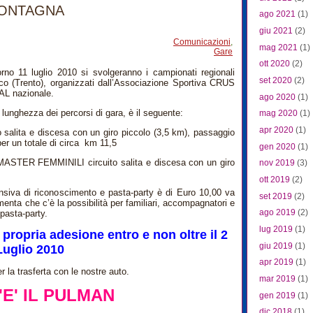
MONTAGNA
0
ago 2021
(1)
giu 2021
(2)
Comunicazioni
,
mag 2021
(1)
Gare
ott 2020
(2)
orno 11 luglio 2010 si svolgeranno i campionati regionali
set 2020
(2)
co (Trento), organizzati dall’Associazione Sportiva CRUS
L nazionale.
ago 2020
(1)
lunghezza dei percorsi di gara, è il seguente:
mag 2020
(1)
apr 2020
(1)
alita e discesa con un giro piccolo (3,5 km), passaggio
per un totale di circa km 11,5
gen 2020
(1)
STER FEMMINILI circuito salita e discesa con un giro
nov 2019
(3)
ott 2019
(2)
nsiva di riconoscimento e pasta-party è di Euro 10,00 va
set 2019
(2)
enta che c’è la possibilità per familiari, accompagnatori e
ago 2019
(2)
 pasta-party.
lug 2019
(1)
propria adesione entro e non oltre il 2
giu 2019
(1)
Luglio 2010
apr 2019
(1)
 la trasferta con le nostre auto.
mar 2019
(1)
'E' IL PULMAN
gen 2019
(1)
dic 2018
(1)