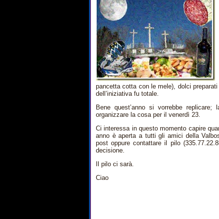
pancetta cotta con le mele), dolci preparati
dell’iniziativa fu totale.
Bene quest’anno si vorrebbe replicare; 
organizzare la cosa per il venerdì 23.
Ci interessa in questo momento capire quanti
anno è aperta a tutti gli amici della Valb
post oppure contattare il pilo (335.77.22
decisione.
Il pilo ci sarà.
Ciao