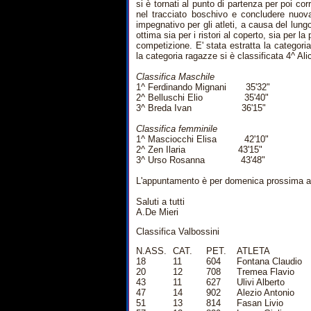
si è tornati al punto di partenza per poi cor
nel tracciato boschivo e concludere nuova
impegnativo per gli atleti, a causa del lungo
ottima sia per i ristori al coperto, sia per l
competizione. E' stata estratta la categor
la categoria ragazze si è classificata 4^ Ali
Classifica Maschile
1^ Ferdinando Mignani 35'32"
2^ Belluschi Elio 35'40"
3^ Breda Ivan 36'15"
Classifica femminile
1^ Masciocchi Elisa 42'10"
2^ Zen Ilaria 43'15"
3^ Urso Rosanna 43'48"
L'appuntamento è per domenica prossima ad
Saluti a tutti
A.De Mieri
Classifica Valbossini
N.ASS.
CAT.
PET.
ATLETA
18
11
604
Fontana Claudio
20
12
708
Tremea Flavio
43
11
627
Ulivi Alberto
47
14
902
Alezio Antonio
51
13
814
Fasan Livio