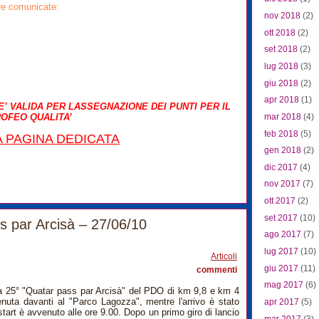
e comunicate:
nov 2018
(2)
ott 2018
(2)
set 2018
(2)
lug 2018
(3)
giu 2018
(2)
apr 2018
(1)
E’ VALIDA PER LASSEGNAZIONE DEI PUNTI PER IL
mar 2018
(4)
OFEO QUALITA’
feb 2018
(5)
A PAGINA DEDICATA
gen 2018
(2)
dic 2017
(4)
nov 2017
(7)
ott 2017
(2)
set 2017
(10)
 par Arcisà – 27/06/10
4
ago 2017
(7)
lug 2017
(10)
Articoli
giu 2017
(11)
commenti
mag 2017
(6)
la 25° "Quatar pass par Arcisà" del PDO di km 9,8 e km 4
enuta davanti al "Parco Lagozza", mentre l'arrivo è stato
apr 2017
(5)
o start è avvenuto alle ore 9.00. Dopo un primo giro di lancio
mar 2017
(3)