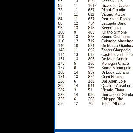
57
13
829
Lozza Giulio
59
11
1612
Brazzale Davide
72
11
637
Pilotti Claudio
77
11
611
Vicario Marco
84
11
657
Peruzzotti Paolo
88
12
734
Lattuada Dario
93
13
813
Secco Luigi
100
9
405
Iuliano Simone
110
13
825
Secco Giuseppe
116
12
719
Colombo Massim
140
10
521
De Marco Gianluc
143
11
692
Zanon Gianpaolo
144
13
812
Castelnovo Enrico
151
13
805
De Mieri Angelo
173
5
156
Menegon Cinzia
177
6
166
Soma Mariangela
180
14
937
Di Luca Luciano
181
13
824
Ciani Nicola
228
6
185
Dall'Asen Jole
268
14
941
Qualloni Anselmo
289
3
51
Vicario Elena
322
14
936
Bernasconi Gerol
325
6
203
Chieppa Rita
336
12
705
Toletti Alberto