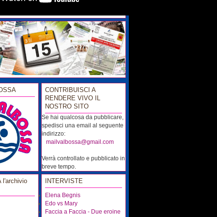
OSSA
CONTRIBUISCI A
RENDERE VIVO IL
NOSTRO SITO
Se hai qualcosa da pubblicare,
spedisci una email al seguente
indirizzo:
...
mailvalbossa@gmail.com
Verrà controllato e pubblicato in
breve tempo.
'archivio
INTERVISTE
Elena Begnis
Edo vs Mary
Faccia a Faccia - Due eroine