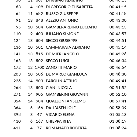
56
11
607
DI RAIMO ADRIANO
00:40:13
63
4
109
DI GREGORIO ELISABETTA
00:41:15
64
11
682
RUSSO GIUSEPPE
00:41:18
91
13
848
ALEZIO ANTONIO
00:43:00
95
10
504
GIAMBERARDINO LUCIANO
00:43:13
110
9
400
IULIANO SIMONE
00:43:57
124
13
804
SECCO GIUSEPPE
00:44:51
136
10
501
CAMMARATA ADRIANO
00:45:14
141
13
815
DE MIERI ANGELO
00:45:26
163
13
802
SECCO LUIGI
00:46:34
172
12
1700
ZANOTTI MARIO
00:46:54
203
10
506
DE MARCO GIANLUCA
00:48:30
228
14
903
PAROLIN ATTILIO
00:49:41
268
13
803
CIANI NICOLA
00:51:52
271
14
905
GIAMBERINI GIOVANNI
00:52:10
354
14
904
QUALLONI ANSELMO
00:57:41
364
6
166
DALL'ASEN JOLE
00:58:09
398
3
47
VICARIO ELENA
01:05:13
410
6
167
CHIEPPA RITA
01:08:19
411
4
77
ROMANATO ROBERTA
01:08:24