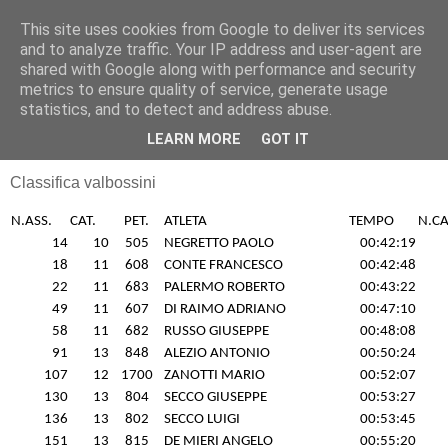
This site uses cookies from Google to deliver its services
RUNNERS VALBOSSA
and to analyze traffic. Your IP address and user-agent are
shared with Google along with performance and security
metrics to ensure quality of service, generate usage
statistics, and to detect and address abuse.
domenica 30 giugno 2013
Arcisate–30/06/13
LEARN MORE
GOT IT
Classifica valbossini
N.ASS.
CAT.
PET.
ATLETA
TEMPO
N.CA
14
10
505
NEGRETTO PAOLO
00:42:19
18
11
608
CONTE FRANCESCO
00:42:48
22
11
683
PALERMO ROBERTO
00:43:22
49
11
607
DI RAIMO ADRIANO
00:47:10
58
11
682
RUSSO GIUSEPPE
00:48:08
91
13
848
ALEZIO ANTONIO
00:50:24
107
12
1700
ZANOTTI MARIO
00:52:07
130
13
804
SECCO GIUSEPPE
00:53:27
136
13
802
SECCO LUIGI
00:53:45
151
13
815
DE MIERI ANGELO
00:55:20