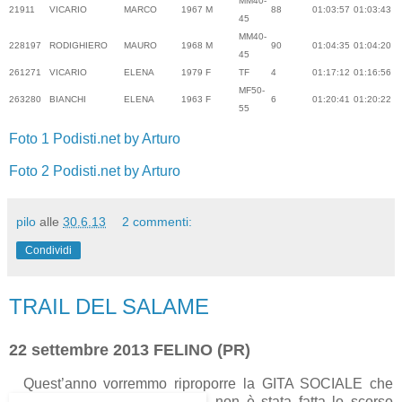
MM40-
219
11
VICARIO
MARCO
1967
M
88
01:03:57
01:03:43
45
MM40-
228
197
RODIGHIERO
MAURO
1968
M
90
01:04:35
01:04:20
45
261
271
VICARIO
ELENA
1979
F
TF
4
01:17:12
01:16:56
MF50-
263
280
BIANCHI
ELENA
1963
F
6
01:20:41
01:20:22
55
Foto 1 Podisti.net by Arturo
Foto 2 Podisti.net by Arturo
pilo
alle
30.6.13
2 commenti:
Condividi
TRAIL DEL SALAME
22 settembre 2013 FELINO (PR)
Quest’anno vorremmo riproporre la GITA SOCIALE che
non è stata fatta lo scorso