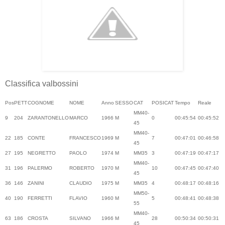
Classifica valbossini
Pos
PETT
COGNOME
NOME
Anno
SESSO
CAT
POSICAT
Tempo
Reale
MM40-
9
204
ZARANTONELLO
MARCO
1966
M
0
00:45:54
00:45:52
45
MM40-
22
185
CONTE
FRANCESCO
1969
M
7
00:47:01
00:46:58
45
27
195
NEGRETTO
PAOLO
1974
M
MM35
3
00:47:19
00:47:17
MM40-
31
196
PALERMO
ROBERTO
1970
M
10
00:47:45
00:47:40
45
36
146
ZANINI
CLAUDIO
1975
M
MM35
4
00:48:17
00:48:16
MM50-
40
190
FERRETTI
FLAVIO
1960
M
5
00:48:41
00:48:38
55
MM40-
63
186
CROSTA
SILVANO
1966
M
28
00:50:34
00:50:31
45