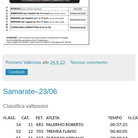
Runners Valbossa
alle
24.6.13
Nessun commento:
Condividi
Samarate–23/06
Classifica valbossini
N.ASS.
CAT.
PET.
ATLETA
TEMPO
N.CA
14
11
683
PALERMO ROBERTO
00:37:25
52
12
702
TREMEA FLAVIO
00:40:05