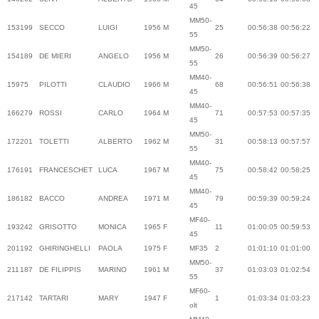
45
MM50-
153
199
SECCO
LUIGI
1956
M
25
00:56:38
00:56:22
55
MM50-
154
189
DE MIERI
ANGELO
1956
M
26
00:56:39
00:56:27
55
MM40-
159
75
PILOTTI
CLAUDIO
1966
M
68
00:56:51
00:56:38
45
MM40-
166
279
ROSSI
CARLO
1964
M
71
00:57:53
00:57:35
45
MM50-
172
201
TOLETTI
ALBERTO
1962
M
31
00:58:13
00:57:57
55
MM40-
176
191
FRANCESCHET
LUCA
1967
M
75
00:58:42
00:58:25
45
MM40-
186
182
BACCO
ANDREA
1971
M
79
00:59:39
00:59:24
45
MF40-
193
242
GRISOTTO
MONICA
1965
F
11
01:00:05
00:59:53
45
201
192
GHIRINGHELLI
PAOLA
1975
F
MF35
2
01:01:10
01:01:00
MM50-
211
187
DE FILIPPIS
MARINO
1961
M
37
01:03:03
01:02:54
55
MF60-
217
142
TARTARI
MARY
1947
F
1
01:03:34
01:03:23
olt