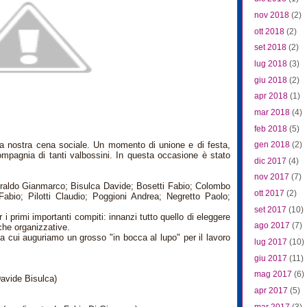
nov 2018
(2)
ott 2018
(2)
set 2018
(2)
lug 2018
(3)
giu 2018
(2)
apr 2018
(1)
mar 2018
(4)
feb 2018
(5)
la nostra cena sociale. Un momento di unione e di festa,
gen 2018
(2)
mpagnia di tanti valbossini. In questa occasione è stato
dic 2017
(4)
nov 2017
(7)
 Beraldo Gianmarco; Bisulca Davide; Bosetti Fabio; Colombo
ott 2017
(2)
bio; Pilotti Claudio; Poggioni Andrea; Negretto Paolo;
set 2017
(10)
r i primi importanti compiti: innanzi tutto quello di eleggere
ago 2017
(7)
iche organizzative.
a cui auguriamo un grosso "in bocca al lupo" per il lavoro
lug 2017
(10)
giu 2017
(11)
mag 2017
(6)
Davide Bisulca)
apr 2017
(5)
mar 2017
(3)