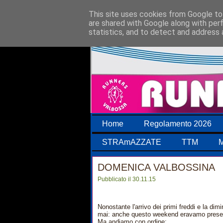
This site uses cookies from Google to 
are shared with Google along with per
statistics, and to detect and address 
Home
Regolamento 2026
STRAmAZZATE
TTM
M
DOMENICA VALBOSSINA
Pubblicato il 30.11.15
Nonostante l'arrivo dei primi freddi e la dim
mai: anche questo weekend eravamo present
Ma andiamo con ordine: