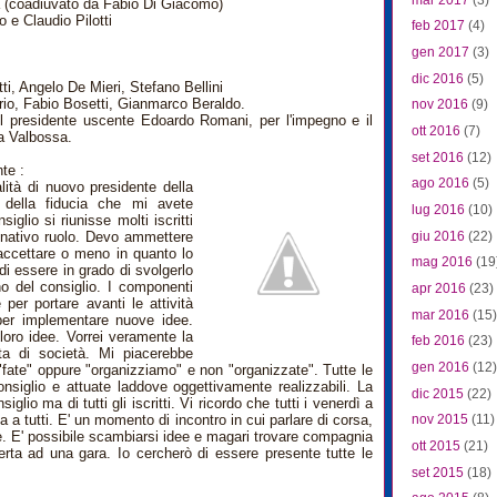
a (coadiuvato da Fabio Di Giacomo)
 e Claudio Pilotti
feb 2017
(4)
gen 2017
(3)
dic 2016
(5)
tti, Angelo De Mieri, Stefano Bellini
rio, Fabio Bosetti, Gianmarco Beraldo.
nov 2016
(9)
 il presidente uscente Edoardo Romani, per l'impegno e il
ott 2016
(7)
la Valbossa.
set 2016
(12)
te :
ago 2016
(5)
alità di nuovo presidente della
della fiducia che mi avete
lug 2016
(10)
iglio si riunisse molti iscritti
giu 2016
(22)
gnativo ruolo. Devo ammettere
 accettare o meno in quanto lo
mag 2016
(19
di essere in grado di svolgerlo
o del consiglio. I componenti
apr 2016
(23)
per portare avanti le attività
mar 2016
(15)
 per implementare nuove idee.
e loro idee. Vorrei veramente la
feb 2016
(23)
ita di società. Mi piacerebbe
gen 2016
(12)
"fate" oppure "organizziamo" e non "organizzate". Tutte le
nsiglio e attuate laddove oggettivamente realizzabili. La
dic 2015
(22)
lio ma di tutti gli iscritti. Vi ricordo che tutti i venerdì a
a a tutti. E' un momento di incontro in cui parlare di corsa,
nov 2015
(11)
re. E' possibile scambiarsi idee e magari trovare compagnia
ott 2015
(21)
rta ad una gara. Io cercherò di essere presente tutte le
set 2015
(18)