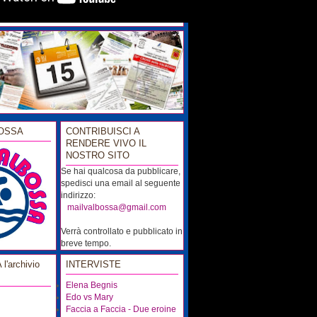
OSSA
CONTRIBUISCI A
RENDERE VIVO IL
NOSTRO SITO
Se hai qualcosa da pubblicare,
spedisci una email al seguente
indirizzo:
...
mailvalbossa@gmail.com
Verrà controllato e pubblicato in
breve tempo.
'archivio
INTERVISTE
Elena Begnis
Edo vs Mary
Faccia a Faccia - Due eroine