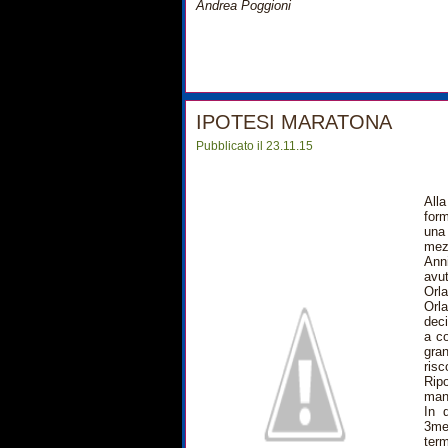
Andrea Poggioni
IPOTESI MARATONA
Pubblicato il 23.11.15
All
form
una
mez
Ann
avu
Orla
Orl
deci
a co
gran
risc
Rip
mand
In 
3me
term