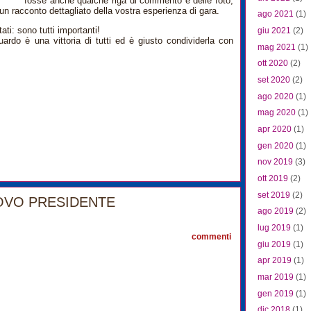
fosse anche qualche riga di commento e delle foto,
 un racconto dettagliato della vostra esperienza di gara.
ago 2021
(1)
ati: sono tutti importanti!
giu 2021
(2)
uardo è una vittoria di tutti ed è giusto condividerla con
mag 2021
(1)
ott 2020
(2)
set 2020
(2)
ago 2020
(1)
mag 2020
(1)
apr 2020
(1)
gen 2020
(1)
nov 2019
(3)
ott 2019
(2)
set 2019
(2)
OVO PRESIDENTE
1
ago 2019
(2)
lug 2019
(1)
commenti
giu 2019
(1)
apr 2019
(1)
mar 2019
(1)
gen 2019
(1)
dic 2018
(1)