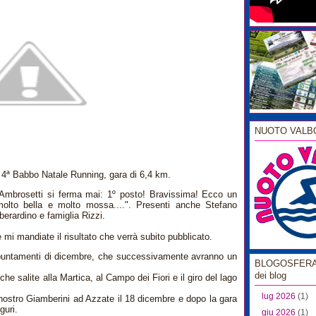
NUOTO VALB
4ª Babbo Natale Running, gara di 6,4 km.
 Ambrosetti si ferma mai: 1º posto! Bravissima! Ecco un
lto bella e molto mossa....". Presenti anche Stefano
erardino e famiglia Rizzi.
mi mandiate il risultato che verrà subito pubblicato.
puntamenti di dicembre, che successivamente avranno un
BLOGOSFERA l
dei blog
che salite alla Martica, al Campo dei Fiori e il giro del lago
lug 2026
(1)
 nostro Giamberini ad Azzate il 18 dicembre e dopo la gara
guri.
giu 2026
(1)