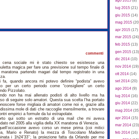
ago 2015
(8)
lug 2015
(21)
giu 2015
(14)
mag 2015
(20
apr 2015
(17)
mar 2015
(24)
0
feb 2015
(13)
gen 2015
(13)
commenti
dic 2014
(10)
a cena sociale mi è stato chiesto se esistesse una
nov 2014
(19)
uletta magica per fare una previsione sul tempo finale di
 maratona partendo magari dal tempo registrato in una
ott 2014
(14)
za.
i fa, quando ancora mi potevo definire “podista” avevo
set 2014
(20)
to per un certo periodo come “consigliere” un certo
ago 2014
(9)
ndo Pizzolato.
ando non ha mai allenato podisti di alto livello ma ha
lug 2014
(16)
so di seguire solo amatori. Questa sua scelta l’ha portato
giu 2014
(22)
noscere forse migliaia di amatori come noi e, grazie alla
dissima mole di dati che raccoglie mensilmente, a trovare
mag 2014
(35
ontri empirici a formule da lui estrapolate.
apr 2014
(15)
orto qui sotto un estratto di una mail che mi aveva
ato nel 2005 alla vigilia della XX maratona di Venezia.
mar 2014
(23)
quell’occasione avevo corso un mese prima (coi mitici
a, Mario e Renato) la mezza di Toscolano Maderno
feb 2014
(16)
inata i 1h24’33’’; la proiezione fatta da Orlando per me