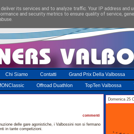
deliver its services and to analyze traffic. Your IP address and 
formance and security metrics to ensure quality of service, gen
abuse.
Chi Siamo
Contatti
Grand Prix Della Valbossa
ONClassic
Offroad Duathlon
TopTen Valbossa
Domenica 25 O
3
commenti
inuzione delle gare agonistiche, i Valbossini non si fermano
i in tante competizioni.