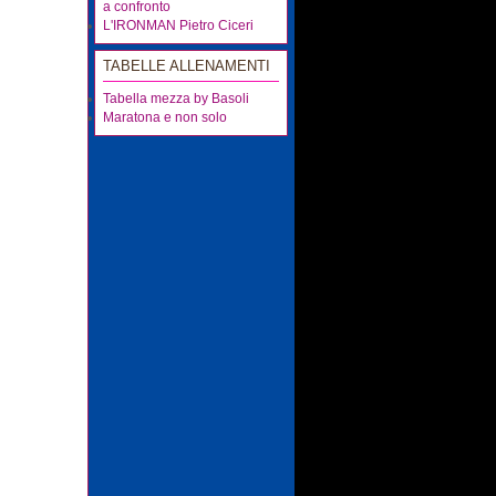
a confronto
L'IRONMAN Pietro Ciceri
TABELLE ALLENAMENTI
Tabella mezza by Basoli
Maratona e non solo