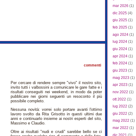
mar 2026
(1)
dic 2025
(4)
giu 2025
(1)
feb 2025
(1)
ago 2024
(1)
lug 2024
(1)
giu 2024
(1)
0
apr 2024
(1)
feb 2024
(1)
commenti
giu 2023
(1)
mag 2023
(1)
Per cercare di rendere sempre "vivo" il nostro sito,
apr 2023
(1)
invito tutti i valbossini a comunicare le gare fatte e i
risultati conseguiti nei weekend, in modo da poter
nov 2022
(1)
pubblicare nei giorni seguenti un resoconto il più
ott 2022
(1)
possibile completo.
lug 2022
(2)
Nessuna novità: vorrei solo portare avanti l'ottimo
giu 2022
(2)
lavoro svolto da Rita Grisotto in questi ultimi due
anni e continuarlo insieme ai nostri esperti del sito,
mag 2022
(1)
Massimo e Claudio.
mar 2022
(1)
Oltre ai risultati "nudi e crudi" sarebbe bello se ci
dic 2021
(1)