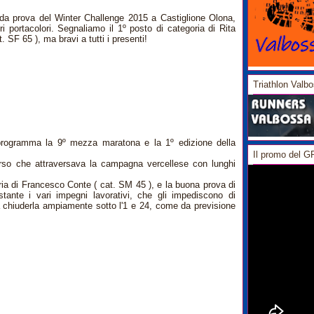
da prova del Winter Challenge 2015 a Castiglione Olona,
i portacolori. Segnaliamo il 1º posto di categoria di Rita
t. SF 65 ), ma bravi a tutti i presenti!
Triathlon Valb
programma la 9º mezza maratona e la 1º edizione della
Il promo del 
orso che attraversava la campagna vercellese con lunghi
ria di Francesco Conte ( cat. SM 45 ), e la buona prova di
ante i vari impegni lavorativi, che gli impediscono di
a chiuderla ampiamente sotto l'1 e 24, come da previsione