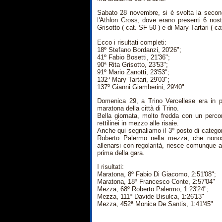
Sabato 28 novembre, si è svolta la secon
l'Athlon Cross, dove erano presenti 6 nostr
Grisotto ( cat. SF 50 ) e di Mary Tartari ( ca
Ecco i risultati completi:
18º Stefano Bordanzi, 20'26";
41º Fabio Bosetti, 21'36";
90ª Rita Grisotto, 23'53";
91º Mario Zanotti, 23'53";
132ª Mary Tartari, 29'03";
137º Gianni Giamberini, 29'40"
Domenica 29, a Trino Vercellese era in 
maratona della città di Trino.
Bella giornata, molto fredda con un perc
rettilinei in mezzo alle risaie.
Anche qui segnaliamo il 3º posto di catego
Roberto Palermo nella mezza, che nonost
allenarsi con regolarità, riesce comunque 
prima della gara.
I risultati:
Maratona, 8º Fabio Di Giacomo, 2:51'08";
Maratona, 18º Francesco Conte, 2:57'04"
Mezza, 68º Roberto Palermo, 1:23'24";
Mezza, 111º Davide Bisulca, 1:26'13"
Mezza, 452ª Monica De Santis, 1:41'45"