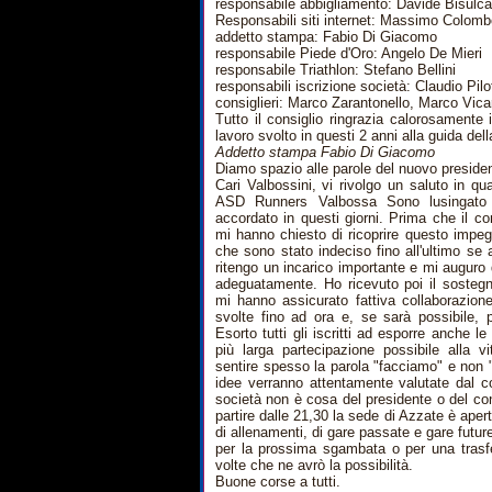
responsabile abbigliamento: Davide Bisulc
Responsabili siti internet: Massimo Colombo
addetto stampa: Fabio Di Giacomo
responsabile Piede d'Oro: Angelo De Mieri
responsabile Triathlon: Stefano Bellini
responsabili iscrizione società: Claudio Pilo
consiglieri: Marco Zarantonello, Marco Vica
Tutto il consiglio ringrazia calorosamente
lavoro svolto in questi 2 anni alla guida del
Addetto stampa Fabio Di Giacomo
Diamo spazio alle parole del nuovo presiden
Cari Valbossini, vi rivolgo un saluto in qu
ASD Runners Valbossa Sono lusingato 
accordato in questi giorni. Prima che il cons
mi hanno chiesto di ricoprire questo impe
che sono stato indeciso fino all'ultimo se
ritengo un incarico importante e mi auguro 
adeguatamente. Ho ricevuto poi il sostegn
mi hanno assicurato fattiva collaborazione 
svolte fino ad ora e, se sarà possibile,
Esorto tutti gli iscritti ad esporre anche l
più larga partecipazione possibile alla v
sentire spesso la parola "facciamo" e non 
idee verranno attentamente valutate dal co
società non è cosa del presidente o del consig
partire dalle 21,30 la sede di Azzate è apert
di allenamenti, di gare passate e gare futu
per la prossima sgambata o per una trasfe
volte che ne avrò la possibilità.
Buone corse a tutti.