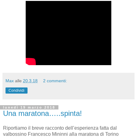
Max
alle
20.3.18
2 commenti:
Condividi
lunedì 19 marzo 2018
Una maratona…..spinta!
Riportiamo il breve racconto dell’esperienza fatta dal
valbossino Francesco Mininni alla maratona di Torino