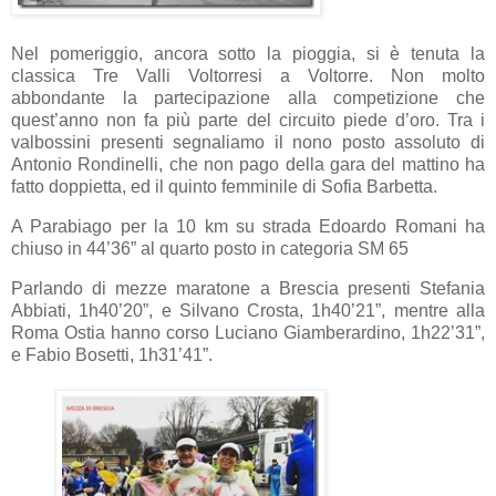
Nel pomeriggio, ancora sotto la pioggia, si è tenuta la
classica Tre Valli Voltorresi a Voltorre. Non molto
abbondante la partecipazione alla competizione che
quest’anno non fa più parte del circuito piede d’oro. Tra i
valbossini presenti segnaliamo il nono posto assoluto di
Antonio Rondinelli, che non pago della gara del mattino ha
fatto doppietta, ed il quinto femminile di Sofia Barbetta.
A Parabiago per la 10 km su strada Edoardo Romani ha
chiuso in 44’36” al quarto posto in categoria SM 65
Parlando di mezze maratone a Brescia presenti Stefania
Abbiati, 1h40’20”, e Silvano Crosta, 1h40’21”, mentre alla
Roma Ostia hanno corso Luciano Giamberardino, 1h22’31”,
e Fabio Bosetti, 1h31’41”.